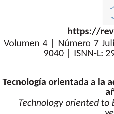
https://re
Volumen
4
|
Número
7
Jul
9040
|
ISNN-L:
2
Tecnología orientada a la 
a
Technology oriented to 
ye