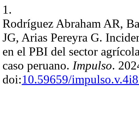
1.
Rodríguez Abraham AR, Bazá
JG, Arias Pereyra G. Incide
en el PBI del sector agrícol
caso peruano.
Impulso
. 202
doi:
10.59659/impulso.v.4i8