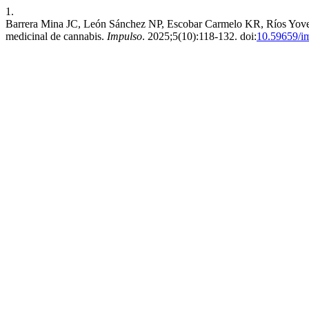
1.
Barrera Mina JC, León Sánchez NP, Escobar Carmelo KR, Ríos Yovera 
medicinal de cannabis.
Impulso
. 2025;5(10):118-132. doi:
10.59659/im