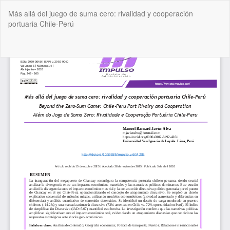
Volver
Más allá del juego de suma cero: rivalidad y cooperación
a
portuaria Chile-Perú
los
detalles
del
De
De
artículo
P