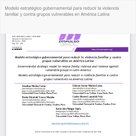
Volver
Modelo estratégico gubernamental para reducir la violencia
a
familiar y contra grupos vulnerables en América Latina
los
detalles
del
De
De
artículo
P