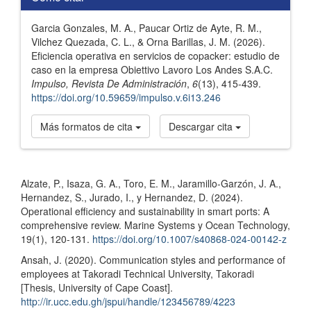
Garcia Gonzales, M. A., Paucar Ortiz de Ayte, R. M.,
Vilchez Quezada, C. L., & Orna Barillas, J. M. (2026).
Eficiencia operativa en servicios de copacker: estudio de
caso en la empresa Obiettivo Lavoro Los Andes S.A.C.
Impulso, Revista De Administración
,
6
(13), 415-439.
https://doi.org/10.59659/impulso.v.6i13.246
Más formatos de cita
Descargar cita
Referencias
Alzate, P., Isaza, G. A., Toro, E. M., Jaramillo-Garzón, J. A.,
Hernandez, S., Jurado, I., y Hernandez, D. (2024).
Operational efficiency and sustainability in smart ports: A
comprehensive review. Marine Systems y Ocean Technology,
19(1), 120-131.
https://doi.org/10.1007/s40868-024-00142-z
Ansah, J. (2020). Communication styles and performance of
employees at Takoradi Technical University, Takoradi
[Thesis, University of Cape Coast].
http://ir.ucc.edu.gh/jspui/handle/123456789/4223