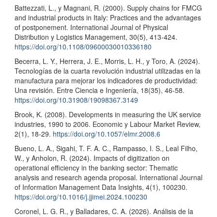
Battezzati, L., y Magnani, R. (2000). Supply chains for FMCG
and industrial products in Italy: Practices and the advantages
of postponement. International Journal of Physical
Distribution y Logistics Management, 30(5), 413-424.
https://doi.org/10.1108/09600030010336180
Becerra, L. Y., Herrera, J. E., Morris, L. H., y Toro, A. (2024).
Tecnologías de la cuarta revolución industrial utilizadas en la
manufactura para mejorar los indicadores de productividad:
Una revisión. Entre Ciencia e Ingeniería, 18(35), 46-58.
https://doi.org/10.31908/19098367.3149
Brook, K. (2008). Developments in measuring the UK service
industries, 1990 to 2006. Economic y Labour Market Review,
2(1), 18-29.
https://doi.org/10.1057/elmr.2008.6
Bueno, L. A., Sigahi, T. F. A. C., Rampasso, I. S., Leal Filho,
W., y Anholon, R. (2024). Impacts of digitization on
operational efficiency in the banking sector: Thematic
analysis and research agenda proposal. International Journal
of Information Management Data Insights, 4(1), 100230.
https://doi.org/10.1016/j.jjimei.2024.100230
Coronel, L. G. R., y Balladares, C. A. (2026). Análisis de la