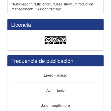
"Automation"
,
"Efficiency"
,
"Case study"
,
"Production
management"
,
"Subcontracting"
Licencia
Frecuencia de publicación
Enero – marzo
Abril – junio
Julio – septiembre