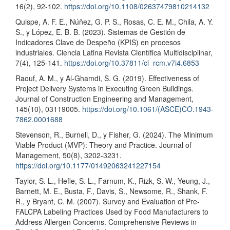
16(2), 92-102.
https://doi.org/10.1108/02637479810214132
Quispe, A. F. E., Núñez, G. P. S., Rosas, C. E. M., Chila, A. Y.
S., y López, E. B. B. (2023). Sistemas de Gestión de
Indicadores Clave de Despeño (KPIS) en procesos
industriales. Ciencia Latina Revista Científica Multidisciplinar,
7(4), 125-141.
https://doi.org/10.37811/cl_rcm.v7i4.6853
Raouf, A. M., y Al-Ghamdi, S. G. (2019). Effectiveness of
Project Delivery Systems in Executing Green Buildings.
Journal of Construction Engineering and Management,
145(10), 03119005.
https://doi.org/10.1061/(ASCE)CO.1943-
7862.0001688
Stevenson, R., Burnell, D., y Fisher, G. (2024). The Minimum
Viable Product (MVP): Theory and Practice. Journal of
Management, 50(8), 3202-3231.
https://doi.org/10.1177/01492063241227154
Taylor, S. L., Hefle, S. L., Farnum, K., Rizk, S. W., Yeung, J.,
Barnett, M. E., Busta, F., Davis, S., Newsome, R., Shank, F.
R., y Bryant, C. M. (2007). Survey and Evaluation of Pre-
FALCPA Labeling Practices Used by Food Manufacturers to
Address Allergen Concerns. Comprehensive Reviews in