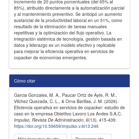
incremento de 20 puntos porcentuales (del 65% al
85%), atribuido directamente a la automatización parcial
y al mantenimiento preventivo. Se anticipó un aumento
sustancial de la productividad laboral en un 51%, como
resultado de la eliminación de tareas manuales
repetitivas y la optimización del flujo operativo. La
integración sistémica de tecnología, gestión basada en
datos y liderazgo es un modelo efectivo y replicable
para mejorar la eficiencia operativa en servicios de
copacker de economías emergentes.
Detalles
Cómo citar
del
Garcia Gonzales, M. A., Paucar Ortiz de Ayte, R. M.,
artículo
Vilchez Quezada, C. L., & Orna Barillas, J. M. (2026).
Eficiencia operativa en servicios de copacker: estudio de
caso en la empresa Obiettivo Lavoro Los Andes S.A.C.
Impulso, Revista De Administración
,
6
(13), 415-439.
https://doi.org/10.59659/impulso.v.6i13.246
Más formatos de cita
Descargar cita