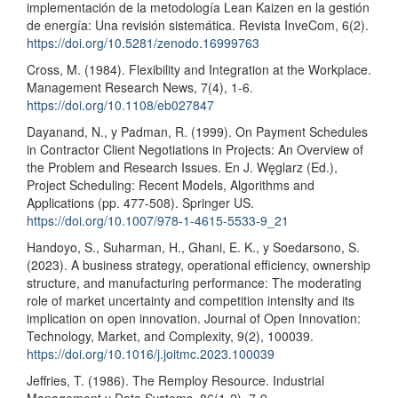
implementación de la metodología Lean Kaizen en la gestión
de energía: Una revisión sistemática. Revista InveCom, 6(2).
https://doi.org/10.5281/zenodo.16999763
Cross, M. (1984). Flexibility and Integration at the Workplace.
Management Research News, 7(4), 1-6.
https://doi.org/10.1108/eb027847
Dayanand, N., y Padman, R. (1999). On Payment Schedules
in Contractor Client Negotiations in Projects: An Overview of
the Problem and Research Issues. En J. Węglarz (Ed.),
Project Scheduling: Recent Models, Algorithms and
Applications (pp. 477-508). Springer US.
https://doi.org/10.1007/978-1-4615-5533-9_21
Handoyo, S., Suharman, H., Ghani, E. K., y Soedarsono, S.
(2023). A business strategy, operational efficiency, ownership
structure, and manufacturing performance: The moderating
role of market uncertainty and competition intensity and its
implication on open innovation. Journal of Open Innovation:
Technology, Market, and Complexity, 9(2), 100039.
https://doi.org/10.1016/j.joitmc.2023.100039
Jeffries, T. (1986). The Remploy Resource. Industrial
Management y Data Systems, 86(1-2), 7-9.