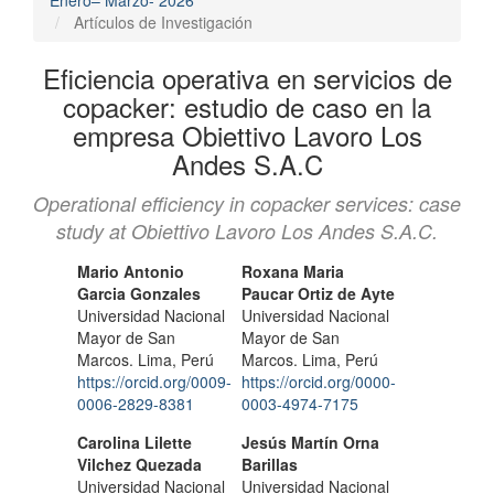
Artículos de Investigación
Eficiencia operativa en servicios de
copacker: estudio de caso en la
empresa Obiettivo Lavoro Los
Andes S.A.C
Operational efficiency in copacker services: case
study at Obiettivo Lavoro Los Andes S.A.C.
Contenido
Autores/as
Mario Antonio
Roxana Maria
Garcia Gonzales
Paucar Ortiz de Ayte
principal
Universidad Nacional
Universidad Nacional
del
Mayor de San
Mayor de San
Marcos. Lima, Perú
Marcos. Lima, Perú
artículo
https://orcid.org/0009-
https://orcid.org/0000-
0006-2829-8381
0003-4974-7175
Carolina Lilette
Jesús Martín Orna
Vilchez Quezada
Barillas
Universidad Nacional
Universidad Nacional