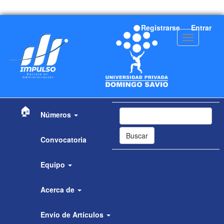
Navegación
Registrarse
Entrar
principal
Toggle
Contenido
navigation
principal
Barra
lateral
🏠
Números
Buscar
Convocatoria
Equipo
Acerca de
Envío de Artículos