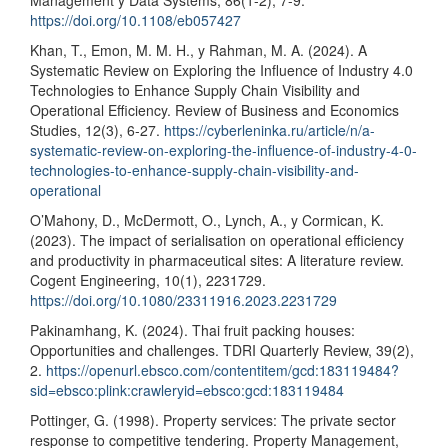
https://doi.org/10.1108/eb057427
Khan, T., Emon, M. M. H., y Rahman, M. A. (2024). A
Systematic Review on Exploring the Influence of Industry 4.0
Technologies to Enhance Supply Chain Visibility and
Operational Efficiency. Review of Business and Economics
Studies, 12(3), 6-27.
https://cyberleninka.ru/article/n/a-
systematic-review-on-exploring-the-influence-of-industry-4-0-
technologies-to-enhance-supply-chain-visibility-and-
operational
O’Mahony, D., McDermott, O., Lynch, A., y Cormican, K.
(2023). The impact of serialisation on operational efficiency
and productivity in pharmaceutical sites: A literature review.
Cogent Engineering, 10(1), 2231729.
https://doi.org/10.1080/23311916.2023.2231729
Pakinamhang, K. (2024). Thai fruit packing houses:
Opportunities and challenges. TDRI Quarterly Review, 39(2),
2.
https://openurl.ebsco.com/contentitem/gcd:183119484?
sid=ebsco:plink:crawleryid=ebsco:gcd:183119484
Pottinger, G. (1998). Property services: The private sector
response to competitive tendering. Property Management,