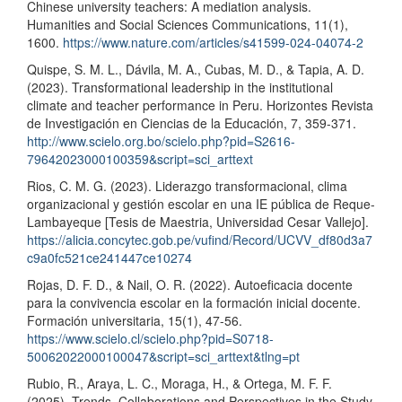
Chinese university teachers: A mediation analysis.
Humanities and Social Sciences Communications, 11(1),
1600.
https://www.nature.com/articles/s41599-024-04074-2
Quispe, S. M. L., Dávila, M. A., Cubas, M. D., & Tapia, A. D.
(2023). Transformational leadership in the institutional
climate and teacher performance in Peru. Horizontes Revista
de Investigación en Ciencias de la Educación, 7, 359-371.
http://www.scielo.org.bo/scielo.php?pid=S2616-
79642023000100359&script=sci_arttext
Rios, C. M. G. (2023). Liderazgo transformacional, clima
organizacional y gestión escolar en una IE pública de Reque-
Lambayeque [Tesis de Maestria, Universidad Cesar Vallejo].
https://alicia.concytec.gob.pe/vufind/Record/UCVV_df80d3a7
c9a0fc521ce241447ce10274
Rojas, D. F. D., & Nail, O. R. (2022). Autoeficacia docente
para la convivencia escolar en la formación inicial docente.
Formación universitaria, 15(1), 47-56.
https://www.scielo.cl/scielo.php?pid=S0718-
50062022000100047&script=sci_arttext&tlng=pt
Rubio, R., Araya, L. C., Moraga, H., & Ortega, M. F. F.
(2025). Trends, Collaborations and Perspectives in the Study