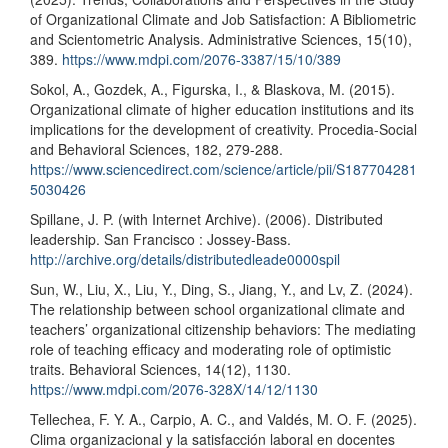
of Organizational Climate and Job Satisfaction: A Bibliometric
and Scientometric Analysis. Administrative Sciences, 15(10),
389.
https://www.mdpi.com/2076-3387/15/10/389
Sokol, A., Gozdek, A., Figurska, I., & Blaskova, M. (2015).
Organizational climate of higher education institutions and its
implications for the development of creativity. Procedia-Social
and Behavioral Sciences, 182, 279-288.
https://www.sciencedirect.com/science/article/pii/S187704281
5030426
Spillane, J. P. (with Internet Archive). (2006). Distributed
leadership. San Francisco : Jossey-Bass.
http://archive.org/details/distributedleade0000spil
Sun, W., Liu, X., Liu, Y., Ding, S., Jiang, Y., and Lv, Z. (2024).
The relationship between school organizational climate and
teachers’ organizational citizenship behaviors: The mediating
role of teaching efficacy and moderating role of optimistic
traits. Behavioral Sciences, 14(12), 1130.
https://www.mdpi.com/2076-328X/14/12/1130
Tellechea, F. Y. A., Carpio, A. C., and Valdés, M. O. F. (2025).
Clima organizacional y la satisfacción laboral en docentes