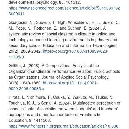
developmental psychology, 85, 101512.
https://www.sciencedirect.com/science/article/pii/S019339732
3000011
Goagoses, N., Suovuo, T. “Bgt”, Winschiers-, H. T., Suero, C.
M., Pope, N., Rötkönen, E., and Sutinen, E. (2024). A
systematic review of social classroom climate in online and
technology-enhanced learning environments in primary and
secondary school. Education and Information Technologies,
29(2), 2009-2042.
https://doi.org/10.1007/s10639-023-
11705-9
Griffith, J. (2006). A Compositional Analysis of the
Organizational Climate‐Performance Relation: Public Schools
as Organizations. Journal of Applied Social Psychology,
36(8), 1848-1880.
https://doi.org/10.1111/j.0021-
9029.2006.00085.x
Hirata, I., Nishimura, T., Osuka, Y., Wakuta, M., Tsukui, N.,
Tsuchiya, K. J., & Senju, A. (2024). Multifaceted perception of
school climate: Association between students’ and teachers’
perceptions and other teacher factors. Frontiers in
Education, 9, 1411503.
https://www.frontiersin.org/journals/education/articles/10.338