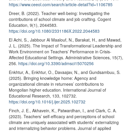
https://www.ceeol.com/search/article-detail?id=1106785
Dreer, B. (2022). Teacher well-being: Investigating the
contributions of school climate and job crafting. Cogent
Education, 9(1), 2044583.
https://doi.org/10.1080/2331186X.2022.2044583
El Achi, S., Jabbour Al Maalouf, N., Barakat, H., and Mawad,
J. L. (2025). The Impact of Transformational Leadership and
Work Environment on Teachers’ Performance in Crisis-
Affected Educational Settings. Administrative Sciences, 15(7),
256.
https://doi.org/10.3390/admsci15070256
Enkhtur, A., Enkhtur, O., Davaajav, N., and Gundsambuu, S.
(2025). Bringing knowledge home: Agency and
organizational climate in returnees’ contributions to
Mongolian higher education. International Journal of
Educational Research, 133, 102732.
https://doi.org/10.1016/j.ijer.2025.102732
Finch, J. E., Akhavein, K., Patwardhan, I., and Clark, C. A.
(2023). Teachers’ self-efficacy and perceptions of school
climate are uniquely associated with students’ externalizing
and internalizing behavior problems. Journal of applied