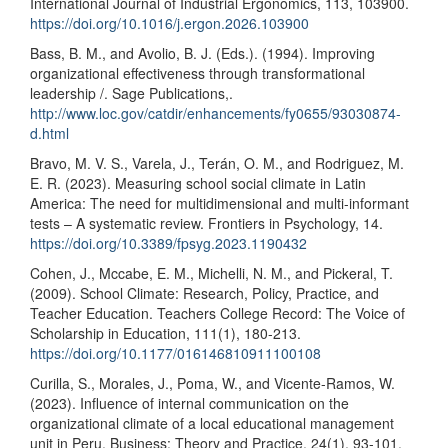
International Journal of Industrial Ergonomics, 113, 103900.
https://doi.org/10.1016/j.ergon.2026.103900
Bass, B. M., and Avolio, B. J. (Eds.). (1994). Improving
organizational effectiveness through transformational
leadership /. Sage Publications,.
http://www.loc.gov/catdir/enhancements/fy0655/93030874-
d.html
Bravo, M. V. S., Varela, J., Terán, O. M., and Rodriguez, M.
E. R. (2023). Measuring school social climate in Latin
America: The need for multidimensional and multi-informant
tests – A systematic review. Frontiers in Psychology, 14.
https://doi.org/10.3389/fpsyg.2023.1190432
Cohen, J., Mccabe, E. M., Michelli, N. M., and Pickeral, T.
(2009). School Climate: Research, Policy, Practice, and
Teacher Education. Teachers College Record: The Voice of
Scholarship in Education, 111(1), 180-213.
https://doi.org/10.1177/016146810911100108
Curilla, S., Morales, J., Poma, W., and Vicente-Ramos, W.
(2023). Influence of internal communication on the
organizational climate of a local educational management
unit in Peru. Business: Theory and Practice, 24(1), 93-101.