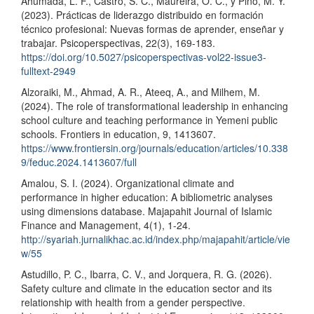
Ahumada, L. F., Castro, S. C., Maureira, O. C., y Pino, M. Y.
(2023). Prácticas de liderazgo distribuido en formación
técnico profesional: Nuevas formas de aprender, enseñar y
trabajar. Psicoperspectivas, 22(3), 169-183.
https://doi.org/10.5027/psicoperspectivas-vol22-issue3-
fulltext-2949
Alzoraiki, M., Ahmad, A. R., Ateeq, A., and Milhem, M.
(2024). The role of transformational leadership in enhancing
school culture and teaching performance in Yemeni public
schools. Frontiers in education, 9, 1413607.
https://www.frontiersin.org/journals/education/articles/10.338
9/feduc.2024.1413607/full
Amalou, S. I. (2024). Organizational climate and
performance in higher education: A bibliometric analyses
using dimensions database. Majapahit Journal of Islamic
Finance and Management, 4(1), 1-24.
http://syariah.jurnalikhac.ac.id/index.php/majapahit/article/vie
w/55
Astudillo, P. C., Ibarra, C. V., and Jorquera, R. G. (2026).
Safety culture and climate in the education sector and its
relationship with health from a gender perspective.