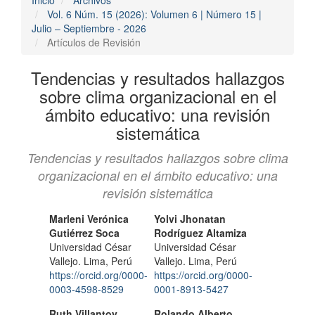
Vol. 6 Núm. 15 (2026): Volumen 6 | Número 15 |
Julio – Septiembre - 2026
Artículos de Revisión
Tendencias y resultados hallazgos
sobre clima organizacional en el
ámbito educativo: una revisión
sistemática
Tendencias y resultados hallazgos sobre clima
organizacional en el ámbito educativo: una
revisión sistemática
Contenido
Autores/as
Marleni Verónica
Yolvi Jhonatan
Gutiérrez Soca
Rodríguez Altamiza
principal
Universidad César
Universidad César
del
Vallejo. Lima, Perú
Vallejo. Lima, Perú
https://orcid.org/0000-
https://orcid.org/0000-
artículo
0003-4598-8529
0001-8913-5427
Ruth Villantoy
Rolando Alberto