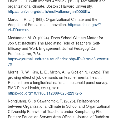
Litwin, G. H. (with Internet Archive). (1969). Motivation and
organizational climate. Boston : Harvard University.
http://archive.org/details/motivationorgani0000litw
Marcum, R. L. (1968). Organizational Climate and the
Adoption of Educational Innovation.
https://eric.ed.gov/?
id=ED023158
Meditamar, M. O. (2024). Does School Climate Matter for
Job Satisfaction? The Mediating Role of Teachers’ Self-
Efficacy and Work Engagement. Jurnal Pedagogi Dan
Pembelajaran, 7(3).
https://ejournal.undiksha.ac.id/index.php/JP2/article/view/810
79
Morris, R. W., Kim, L. E., Milton, A., & Glozier, N. (2025). The
growing effect of job demands on teacher mental health:
Results from a longitudinal national household panel survey.
BMC Public Health, 25(1), 1810.
https://doi.org/10.1186/s12889-025-22372-5
Nongluang, S., & Sawangmek, T. (2025). Relationships
between Organizational Climate in School and Organizational
Citizenship Behavior of Teachers under Kamphaeng Phet
Primary Education Service Area Office 1. Journal of Buddhist