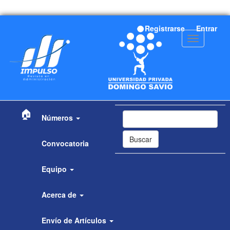
Navegación
Registrarse
Entrar
principal
Toggle
Contenido
navigation
principal
Barra
lateral
🏠
Números
Buscar
Convocatoria
Equipo
Acerca de
Envío de Artículos