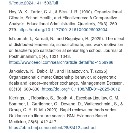
9/feduc.2024.1411503/full
Hoy, W. K., Tarter, C. J., & Bliss, J. R. (1990). Organizational
Climate, School Health, and Effectiveness: A Comparative
Analysis. Educational Administration Quarterly, 26(3), 260-
279.
https://doi.org/10.1177/0013161X90026003004
Istiqomah, I., Karnati, N., and Rugaiyah, R. (2025). The effect
of distributed leadership, school climate, and work motivation
on teacher’s job satisfaction at senior high school. Journal of
Posthumanism, 5(4), 1331-1343.
https://www.ceeol.com/search/article-detail?id=1359966
Jankelova, N., Dabić, M., and Halaszovich, T. (2025).
Organizational climate: Citizenship behavior, idiosyncratic
deals and leader–member exchange. Management Decision,
63(13), 600-630.
https://doi.org/10.1108/MD-01-2025-0012
Klerings, I., Robalino, S., Booth, A., Escobar-Liquitay, C. M.,
Sommer, I., Gartlehner, G., Devane, D., Waffenschmidt, S., &
Group, C. R. R. M. (2023). Rapid reviews methods series:
Guidance on literature search. BMJ Evidence-Based
Medicine, 28(6), 412-417.
https://ebm.bmj.com/content/28/6/412.abstract