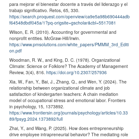
para mejorar el bienestar docente a través del liderazgo y el
trabajo significativo. Retos, 65, 330.
https://search.proquest.com/openview/ca9e5a98b690444adb
f64548dbdf045a/1?pq-origsite=gscholar&cbl=5517081
Wilson, E. R. (2010). Accounting for governmental and
nonprofit entities. McGraw-Hill/Irwin.
https://www.pmsolutions.com/white_papers/PMMM_3rd_Editi
on.pdf
Woodman, R. W., and King, D. C. (1978). Organizational
Climate: Science or Folklore? The Academy of Management
Review, 3(4), 816.
https://doi.org/10.2307/257936
Xia, W., Fan, Y., Bai, J., Zhang, Q., and Wen, Y. (2024). The
relationship between organizational climate and job
satisfaction of kindergarten teachers: A chain mediation
model of occupational stress and emotional labor. Frontiers
in psychology, 15, 1373892.
https://www.frontiersin.org/journals/psychology/articles/10.33
89/fpsyg.2024.1373892/full
Zhai, Y., and Wang, P. (2025). How does entrepreneurship
drive employee intrapreneurial behavior? The mediating role