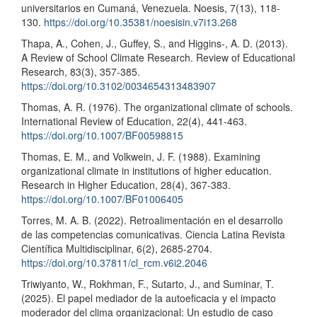
universitarios en Cumaná, Venezuela. Noesis, 7(13), 118-
130.
https://doi.org/10.35381/noesisin.v7i13.268
Thapa, A., Cohen, J., Guffey, S., and Higgins-, A. D. (2013).
A Review of School Climate Research. Review of Educational
Research, 83(3), 357-385.
https://doi.org/10.3102/0034654313483907
Thomas, A. R. (1976). The organizational climate of schools.
International Review of Education, 22(4), 441-463.
https://doi.org/10.1007/BF00598815
Thomas, E. M., and Volkwein, J. F. (1988). Examining
organizational climate in institutions of higher education.
Research in Higher Education, 28(4), 367-383.
https://doi.org/10.1007/BF01006405
Torres, M. A. B. (2022). Retroalimentación en el desarrollo
de las competencias comunicativas. Ciencia Latina Revista
Científica Multidisciplinar, 6(2), 2685-2704.
https://doi.org/10.37811/cl_rcm.v6i2.2046
Triwiyanto, W., Rokhman, F., Sutarto, J., and Suminar, T.
(2025). El papel mediador de la autoeficacia y el impacto
moderador del clima organizacional: Un estudio de caso