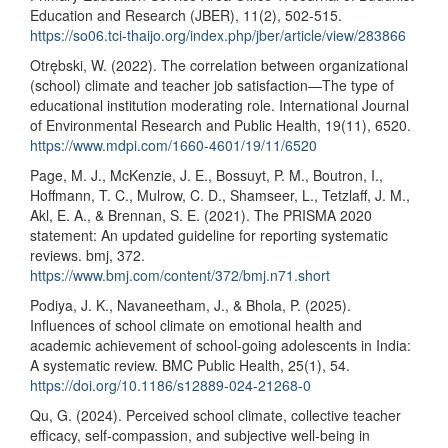
Education and Research (JBER), 11(2), 502-515.
https://so06.tci-thaijo.org/index.php/jber/article/view/283866
Otrębski, W. (2022). The correlation between organizational
(school) climate and teacher job satisfaction—The type of
educational institution moderating role. International Journal
of Environmental Research and Public Health, 19(11), 6520.
https://www.mdpi.com/1660-4601/19/11/6520
Page, M. J., McKenzie, J. E., Bossuyt, P. M., Boutron, I.,
Hoffmann, T. C., Mulrow, C. D., Shamseer, L., Tetzlaff, J. M.,
Akl, E. A., & Brennan, S. E. (2021). The PRISMA 2020
statement: An updated guideline for reporting systematic
reviews. bmj, 372.
https://www.bmj.com/content/372/bmj.n71.short
Podiya, J. K., Navaneetham, J., & Bhola, P. (2025).
Influences of school climate on emotional health and
academic achievement of school-going adolescents in India:
A systematic review. BMC Public Health, 25(1), 54.
https://doi.org/10.1186/s12889-024-21268-0
Qu, G. (2024). Perceived school climate, collective teacher
efficacy, self-compassion, and subjective well-being in