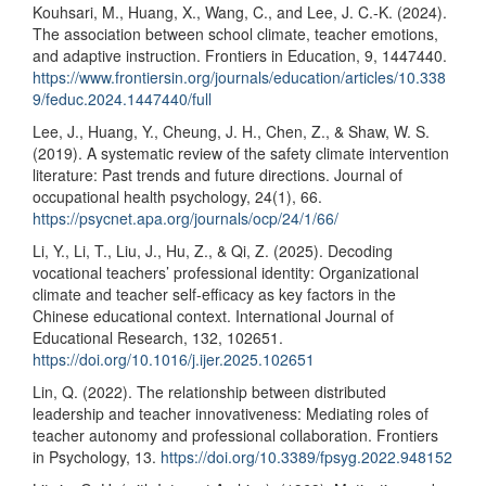
Kouhsari, M., Huang, X., Wang, C., and Lee, J. C.-K. (2024).
The association between school climate, teacher emotions,
and adaptive instruction. Frontiers in Education, 9, 1447440.
https://www.frontiersin.org/journals/education/articles/10.338
9/feduc.2024.1447440/full
Lee, J., Huang, Y., Cheung, J. H., Chen, Z., & Shaw, W. S.
(2019). A systematic review of the safety climate intervention
literature: Past trends and future directions. Journal of
occupational health psychology, 24(1), 66.
https://psycnet.apa.org/journals/ocp/24/1/66/
Li, Y., Li, T., Liu, J., Hu, Z., & Qi, Z. (2025). Decoding
vocational teachers’ professional identity: Organizational
climate and teacher self-efficacy as key factors in the
Chinese educational context. International Journal of
Educational Research, 132, 102651.
https://doi.org/10.1016/j.ijer.2025.102651
Lin, Q. (2022). The relationship between distributed
leadership and teacher innovativeness: Mediating roles of
teacher autonomy and professional collaboration. Frontiers
in Psychology, 13.
https://doi.org/10.3389/fpsyg.2022.948152