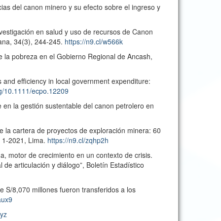
ias del canon minero y su efecto sobre el ingreso y
nvestigación en salud y uso de recursos de Canon
ana, 34(3), 244-245.
https://n9.cl/w566k
de la pobreza en el Gobierno Regional de Ancash,
 and efficiency in local government expenditure:
org/10.1111/ecpo.12209
e en la gestión sustentable del canon petrolero en
e la cartera de proyectos de exploración minera: 60
° 1-2021, Lima.
https://n9.cl/zqhp2h
, motor de crecimiento en un contexto de crisis.
e articulación y diálogo”, Boletín Estadístico
 S/8,070 millones fueron transferidos a los
6aux9
ryz