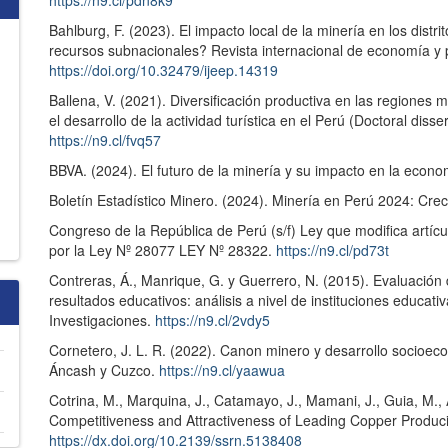
https://n9.cl/pdn8k9
Bahlburg, F. (2023). El impacto local de la minería en los dist
recursos subnacionales? Revista internacional de economía y p
https://doi.org/10.32479/ijeep.14319
Ballena, V. (2021). Diversificación productiva en las regiones
el desarrollo de la actividad turística en el Perú (Doctoral dis
https://n9.cl/fvq57
BBVA. (2024). El futuro de la minería y su impacto en la econ
Boletín Estadístico Minero. (2024). Minería en Perú 2024: Cre
Congreso de la República de Perú (s/f) Ley que modifica artíc
por la Ley Nº 28077 LEY Nº 28322.
https://n9.cl/pd73t
Contreras, Á., Manrique, G. y Guerrero, N. (2015). Evaluación 
resultados educativos: análisis a nivel de instituciones educa
Investigaciones.
https://n9.cl/2vdy5
Cornetero, J. L. R. (2022). Canon minero y desarrollo socio
Áncash y Cuzco.
https://n9.cl/yaawua
Cotrina, M., Marquina, J., Catamayo, J., Mamani, J., Guia, M., 
Competitiveness and Attractiveness of Leading Copper Produc
https://dx.doi.org/10.2139/ssrn.5138408