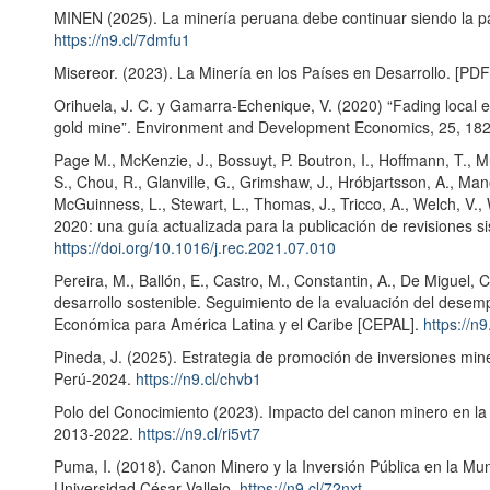
MINEN (2025). La minería peruana debe continuar siendo la p
https://n9.cl/7dmfu1
Misereor. (2023). La Minería en los Países en Desarrollo. [PDF
Orihuela, J. C. y Gamarra-Echenique, V. (2020) “Fading local 
gold mine”. Environment and Development Economics, 25, 18
Page M., McKenzie, J., Bossuyt, P. Boutron, I., Hoffmann, T., Mu
S., Chou, R., Glanville, G., Grimshaw, J., Hróbjartsson, A., Mano
McGuinness, L., Stewart, L., Thomas, J., Tricco, A., Welch, V.
2020: una guía actualizada para la publicación de revisiones s
https://doi.org/10.1016/j.rec.2021.07.010
Pereira, M., Ballón, E., Castro, M., Constantin, A., De Miguel, 
desarrollo sostenible. Seguimiento de la evaluación del desem
Económica para América Latina y el Caribe [CEPAL].
https://n9
Pineda, J. (2025). Estrategia de promoción de inversiones miner
Perú-2024.
https://n9.cl/chvb1
Polo del Conocimiento (2023). Impacto del canon minero en la
2013-2022.
https://n9.cl/ri5vt7
Puma, I. (2018). Canon Minero y la Inversión Pública en la Mun
Universidad César Vallejo.
https://n9.cl/72nxt