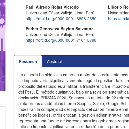
Contenido
Autores/as
Raúl Alfredo Rojas Victorio
Liborio Ro
Universidad César Vallejo. Lima, Perú
Universidad
principal
https://orcid.org/0000-0001-6896-2650
https://or
del
Esther Genoveva Baylon Salvador
artículo
Universidad César Vallejo. Lima, Perú
https://orcid.org/0000-0001-7104-8798
Resumen
Abstract
La minería ha sido vista como un motor del crecimiento ec
su impacto varía significativamente según la gestión de los r
propósito del estudio es analizar la transferencia e impacto 
del Perú. El método cualitativo, bajo una revisión sistemática,
declaración PRISMA 2020. Se consultó un total de 22 referen
plataformas académicas fueron Scopus, Scielo, Google Schol
muestran la complejidad del impacto del canon minero en el
beneficios locales, otros critican la gestión administrativa i
representa una fuente de ingresos para los gobiernos region
falta de impacto significativo en la reducción de la pobreza.