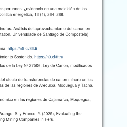
ritos peruanos: ¿evidencia de una maldición de los
olítica energética, 13 (4), 264–286.
 mineras. Análisis del aprovechamiento del canon en
sertation, Universidade de Santiago de Compostela).
omía.
https://n9.cl/8fldi
cimiento Sostenido.
https://n9.cl/tttru
ulos de la Ley Nº 27506, Ley de Canon, modificados
del efecto de transferencias de canon minero en los
tivas de las regiones de Arequipa, Moquegua y Tacna.
económico en las regiones de Cajamarca, Moquegua,
Arango, S. y Franco, Y. (2025), Evaluating the
ing Mining Companies in Peru.