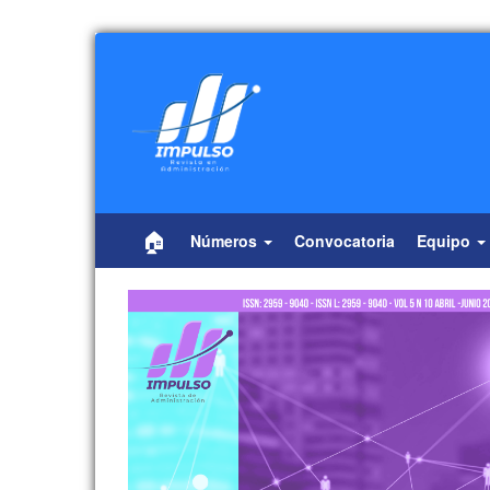
Navegación
principal
Contenido
principal
Barra
lateral
🏠
Números
Convocatoria
Equipo