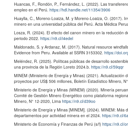
Huancas, F., Rondón, P., Fernández, L. (2022). Las transferenc
empleo en el Perú.
https://hdl.handle.net/11354/3906
Huaylla, C., Moreno-Loaiza, M. y Moreno-Loaiza, O. (2017). I
minero en una universidad pública del Perú. Acta Médica Peru
Losza, R. (2024). El efecto del canon minero en la reducción 
periodo 2022.
https://n9.cl/i4edel
Maldonado, S. y Ardanaz, M. (2017). Natural resource windfalls
Evidence from Peru. Available at SSRN 3153302.
https://doi.
Meléndez, R. (2025). Políticas públicas de desarrollo sostenibl
una provincia de la Región Loreto 2024.b.
https://n9.cl/59qqr
MINEM (Ministerio de Energía y Minas) (2021). Actualización d
proyectos por US$ 506 millones, Boletín Estadístico Minero, N
Ministerio de Energía y Minas (MINEM) (2020). Minería peruana
Comité de Gestión Minero Energético como plataforma regional d
Minero, N° 12-2020, Lima
https://n9.cl/d39oo
Ministerio de Energía y Minas [MINEM]. (2024). MINEM: Más de
departamentos por actividad minera en el 2024.
https://n9.cl/
Ministerio de Economía y Finanzas de Perú (s/f)
https://n9.cl/o