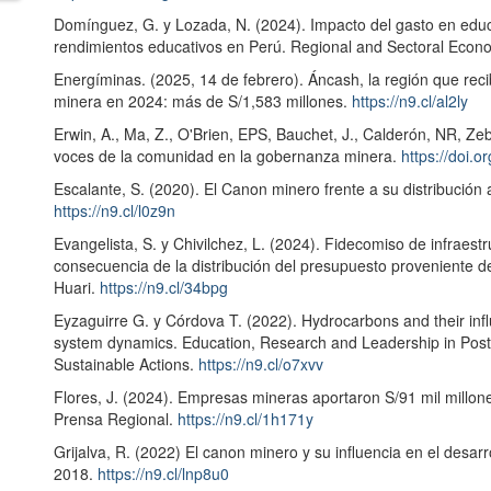
Domínguez, G. y Lozada, N. (2024). Impacto del gasto en edu
rendimientos educativos en Perú. Regional and Sectoral Econo
Energíminas. (2025, 14 de febrero). Áncash, la región que recib
minera en 2024: más de S/1,583 millones.
https://n9.cl/al2ly
Erwin, A., Ma, Z., O'Brien, EPS, Bauchet, J., Calderón, NR, Zeb
voces de la comunidad en la gobernanza minera.
https://doi.
Escalante, S. (2020). El Canon minero frente a su distribució
https://n9.cl/l0z9n
Evangelista, S. y Chivilchez, L. (2024). Fidecomiso de infraestr
consecuencia de la distribución del presupuesto proveniente del
Huari.
https://n9.cl/34bpg
Eyzaguirre G. y Córdova T. (2022). Hydrocarbons and their in
system dynamics. Education, Research and Leadership in Post-
Sustainable Actions.
https://n9.cl/o7xvv
Flores, J. (2024). Empresas mineras aportaron S/91 mil millon
Prensa Regional.
https://n9.cl/1h171y
Grijalva, R. (2022) El canon minero y su influencia en el desar
2018.
https://n9.cl/lnp8u0