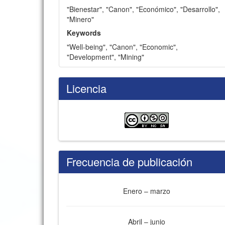
"Bienestar"
,
"Canon"
,
"Económico"
,
"Desarrollo"
,
"Minero"
Keywords
"Well-being"
,
"Canon"
,
"Economic"
,
"Development"
,
"Mining"
Licencia
Frecuencia de publicación
Enero – marzo
Abril – junio