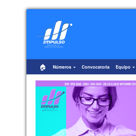
Navegación
principal
Contenido
principal
Barra
lateral
🏠
Números
Convocatoria
Equipo