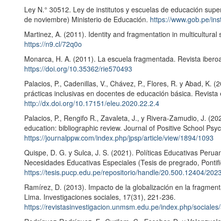
Ley N.° 30512. Ley de institutos y escuelas de educación super
de noviembre) Ministerio de Educación.
https://www.gob.pe/in
Martinez, A. (2011). Identity and fragmentation in multicultura
https://n9.cl/72q0o
Monarca, H. A. (2011). La escuela fragmentada. Revista iber
https://doi.org/10.35362/rie570493
Palacios, P., Cadenillas, V., Chávez, P., Flores, R. y Abad, K. (
prácticas inclusivas en docentes de educación básica. Revista 
http://dx.doi.org/10.17151/eleu.2020.22.2.4
Palacios, P., Rengifo R., Zavaleta, J., y Rivera-Zamudio, J. (20
education: bibliographic review. Journal of Positive School Psy
https://journalppw.com/index.php/jpsp/article/view/1894/1093
Quispe, D. G. y Sulca, J. S. (2021). Políticas Educativas Perua
Necesidades Educativas Especiales (Tesis de pregrado, Pontific
https://tesis.pucp.edu.pe/repositorio/handle/20.500.12404/202
Ramírez, D. (2013). Impacto de la globalización en la fragment
Lima. Investigaciones sociales, 17(31), 221-236.
https://revistasinvestigacion.unmsm.edu.pe/index.php/sociales/