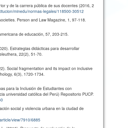
ior y de la carrera pública de sus docentes (2016, 2
stitucion/minedu/normas-legales/118500-30512
l societies. Person and Law Magazine, 1, 97-118.
oamericana de educación, 57, 203-215.
2020). Estrategias didácticas para desarrollar
eleuthera, 22(2), 51-70.
22). Social fragmentation and its impact on inclusive
chology, 6(3), 1720-1734.
nas para la Inclusión de Estudiantes con
ia universidad católica del Perú) Repositorio PUCP.
30
ación social y violencia urbana en la ciudad de
article/view/7910/6885