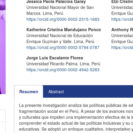
Contenido
Autores/as
Jessica Paola Palacios Garay
Elzi Crist
Universidad Nacional Mayor de San
Universida
principal
Marcos. Lima, Perú
Enrique Gu
del
https://orcid.org/0000-0002-2315-1683
https://or
artículo
Katherine Cristina Mandujano Ponce
Anthony Ra
Universidad Nacional de Educación
Universida
Enrique Guzmán y Valle. Lima, Perú
Enrique Gu
https://orcid.org/0000-0002-5794-0787
https://or
Jorge Luis Escalante Flores
Universidad Ricardo Palma. Lima, Perú
https://orcid.org/0000-0002-4942-5283
Resumen
Abstract
La presente investigación analiza las políticas públicas de e
fragmentación social en el Perú. A pesar de los avances norm
y culturales que impiden una implementación efectiva de la in
comprender el estado actual de las políticas inclusivas y s
educativas. Se adoptó un enfoque cualitativo, interpretativo 