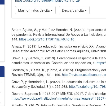
https://doi.org/10.59659/impulso.v.5i11.129
Más formatos de cita
Descargar cita
Referencias
Amaro Agudo, A., y Martínez Heredia, N. (2020). Importancia de
de pandemia. Revista Internacional De Apoyo a La inclusión, L
144.
https://doi.org/10.17561/riai.v6.n3.10
Arnaiz, P. (2019). La educación inclusiva en el siglo XXI. Avan
Read at the Academic Act of Saint Thomas Aquinas, Universida
Bravo, P. y Santos, O. (2019). Percepciones respecto a la atenc
estudiantes universitarios. Contribuciones especiales, 1.
https:
Cordero, N., Galvis. K., y Pinto, A. (2015). Fragmentación y d
Revista TEMAS, 3(9), 151 – 166.
http://revistas.ustabuca.edu
Cruz, P., y Hernández, L. (2022). La educación inclusiva en la
Educación y Sociedad, 3(1), 255-268.
http://dx.doi.org/10.179
Decreto Supremo N.° 013-2017-MINEDU (2017, 7 de diciembre)
https://www.gob.pe/institucion/minedu/normas-legales/11835
Echeita, G. (2017). Educación inclusiva. Sonrisas y lágrimas. A