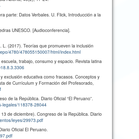
4
ra parte: Datos Verbales. U. Flick, Introducción a la
átedras UNESCO. [Audioconferencia].
L. L. (2017). Teorías que promueven la inclusión
sRepo/4780/478055150007/html/index.html
escuela, trabajo, consumo y espacio. Revista latina
2018.8.3.3306
l y exclusión educativa como fracasos. Conceptos y
ista de Currículum y Formación del Profesorado,
f
o de la República. Diario Oficial “El Peruano”.
as-legales/118378-28044
13 de diciembre). Congreso de la República. Diario
entos/leyes/29973.pdf
iario Oficial El Peruano.
797.pdf