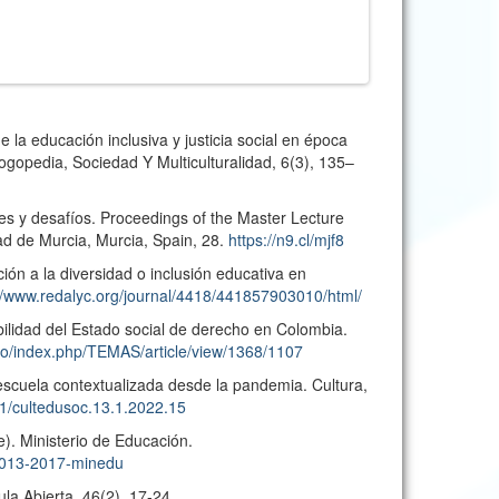
 la educación inclusiva y justicia social en época
ogopedia, Sociedad Y Multiculturalidad, 6(3), 135–
ces y desafíos. Proceedings of the Master Lecture
d de Murcia, Murcia, Spain, 28.
https://n9.cl/mjf8
ión a la diversidad o inclusión educativa en
//www.redalyc.org/journal/4418/441857903010/html/
ebilidad del Estado social de derecho en Colombia.
.co/index.php/TEMAS/article/view/1368/1107
 escuela contextualizada desde la pandemia. Cultura,
81/cultedusoc.13.1.2022.15
. Ministerio de Educación.
7-013-2017-minedu
ula Abierta, 46(2), 17-24.