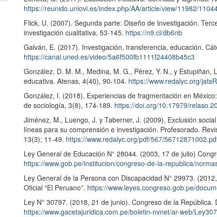
https://reunido.uniovi.es/index.php/AA/article/view/11982/1104
Flick, U. (2007). Segunda parte: Diseño de Investigación. Terce
investigación cualitativa, 53-145.
https://n9.cl/db6nb
Galván, E. (2017). Investigación, transferencia, educación. C
https://canal.uned.es/video/5a6f500fb1111f24408b45c3
González, D. M. M., Medina, M. G., Pérez, Y. N., y Estupiñan, 
educativa. Atenas, 4(40), 90-104.
https://www.redalyc.org/jat
González, I. (2018). Experiencias de fragmentación en México: 
de sociología, 3(8), 174-189.
https://doi.org/10.17979/relaso.
Jiménez, M., Luengo, J. y Taberner, J. (2009). Exclusión socia
líneas para su comprensión e investigación. Profesorado. Rev
13(3); 11-49.
https://www.redalyc.org/pdf/567/56712871002.pd
Ley General de Educación N° 28044. (2003, 17 de julio) Congres
https://www.gob.pe/institucion/congreso-de-la-republica/norm
Ley General de la Persona con Discapacidad N° 29973. (2012, 
Oficial “El Peruano”.
https://www.leyes.congreso.gob.pe/docum
Ley N° 30797. (2018, 21 de junio). Congreso de la República. D
https://www.gacetajuridica.com.pe/boletin-nvnet/ar-web/Ley30