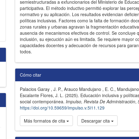
semiestructuradas a exfuncionarios del Ministerio de Educac
participativa. El método inductivo permitió explorar las perc
normativo y su aplicación. Los resultados evidencian deficienc
políticas inclusivas. Factores como la falta de formación doc
zonas rurales y urbanas agravan la fragmentación educativa.
ausencia de mecanismos efectivos de control. Se concluye q
inclusión, su ejecución aún es limitada. Se requiere mayor c
capacidades docentes y adecuación de recursos para garanti
todos.
Detalles
Cómo citar
del
Palacios Garay , J. P., Arauco Mandujano , E. C., Mandujano 
artículo
Escalante Flores, J. L. (2025). Educación inclusiva y polític
social contemporánea.
Impulso, Revista De Administración
,
https://doi.org/10.59659/impulso.v.5i11.129
Más formatos de cita
Descargar cita