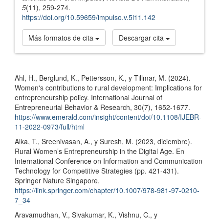
5
(11), 259-274.
https://doi.org/10.59659/impulso.v.5i11.142
Más formatos de cita
Descargar cita
Referencias
Ahl, H., Berglund, K., Pettersson, K., y Tillmar, M. (2024).
Women's contributions to rural development: Implications for
entrepreneurship policy. International Journal of
Entrepreneurial Behavior & Research, 30(7), 1652-1677.
https://www.emerald.com/insight/content/doi/10.1108/IJEBR-
11-2022-0973/full/html
Alka, T., Sreenivasan, A., y Suresh, M. (2023, diciembre).
Rural Women’s Entrepreneurship in the Digital Age. En
International Conference on Information and Communication
Technology for Competitive Strategies (pp. 421-431).
Springer Nature Singapore.
https://link.springer.com/chapter/10.1007/978-981-97-0210-
7_34
Aravamudhan, V., Sivakumar, K., Vishnu, C., y