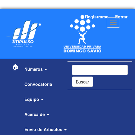
Navegación
Registrarse
Entrar
principal
Toggle
Contenido
navigation
principal
Barra
lateral
🏠
Números
Buscar
Convocatoria
Equipo
Acerca de
Envío de Artículos