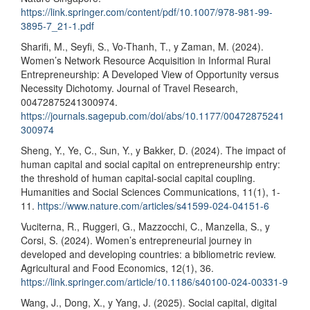
https://link.springer.com/content/pdf/10.1007/978-981-99-
3895-7_21-1.pdf
Sharifi, M., Seyfi, S., Vo-Thanh, T., y Zaman, M. (2024).
Women’s Network Resource Acquisition in Informal Rural
Entrepreneurship: A Developed View of Opportunity versus
Necessity Dichotomy. Journal of Travel Research,
00472875241300974.
https://journals.sagepub.com/doi/abs/10.1177/00472875241
300974
Sheng, Y., Ye, C., Sun, Y., y Bakker, D. (2024). The impact of
human capital and social capital on entrepreneurship entry:
the threshold of human capital-social capital coupling.
Humanities and Social Sciences Communications, 11(1), 1-
11.
https://www.nature.com/articles/s41599-024-04151-6
Vuciterna, R., Ruggeri, G., Mazzocchi, C., Manzella, S., y
Corsi, S. (2024). Women’s entrepreneurial journey in
developed and developing countries: a bibliometric review.
Agricultural and Food Economics, 12(1), 36.
https://link.springer.com/article/10.1186/s40100-024-00331-9
Wang, J., Dong, X., y Yang, J. (2025). Social capital, digital