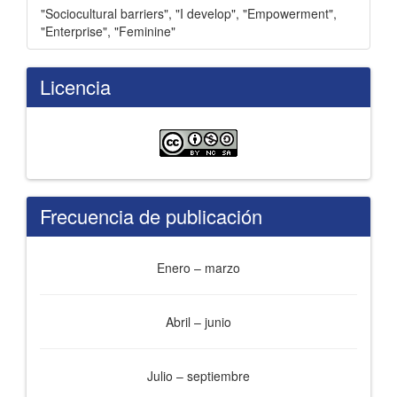
"Sociocultural barriers"
,
"I develop"
,
"Empowerment"
,
"Enterprise"
,
"Feminine"
Licencia
Frecuencia de publicación
Enero – marzo
Abril – junio
Julio – septiembre