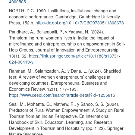
4000505
NORTH, D.C. 1990. Institutions, institutional change and
economic performance. Cambridge, Cambridge University
Press, 152 p.
http://dx.doi.org/10.1017/CBO9780511808678
Pandhare, A., Bellampalli, P., y Yadava, N. (2024).
Transforming rural women’s lives in India: the impact of
microfinance and entrepreneurship on empowerment in Self-
Help Groups. Journal of Innovation and Entrepreneurship,
13(1), 62.
https://link.springer.com/article/10.1186/s13731-
024-00419-y
Rahman, M., Salamzadeh, A., y Dana, L. (2024). Shackled
feet: A review of women entrepreneurs’ challenges in
developing countries. Entrepreneurial Business and
Economics Review, 12(1), 177–193.
https://www.ceeol.com/search/article-detail?id=1255615
Seal, M., Mohanta, G., Mathew, R., y Sahoo, S. S. (2024).
Predictors of Rural Women Empowerment: A Study on Rural
Tourism from an Indian Perspective. En International
Handbook of Skill, Education, Learning, and Research
Development in Tourism and Hospitality (pp. 1-22). Springer
Nature Singapore.