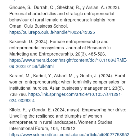
Ghouse, S., Durrah, O., Shekhar, R., y Arslan, A. (2023).
Personal characteristics and strategic entrepreneurial
behaviour of rural female entrepreneurs: insights from
Oman. Oulu Business School.
https://oulurepo.oulu.fi/handle/10024/43325
Kakeesh, D. (2024). Female entrepreneurship and
entrepreneurial ecosystems. Journal of Research in
Marketing and Entrepreneurship, 26(3), 485-526.
https://www.emerald.com/insight/content/doi/10.1108/JRME-
09-2023-0158/full/html
Karami, M., Karimi, Y., Akbari, M., y Gnoth, J. (2024). Rural
women entrepreneurship: when femininity compensates for
institutional hurdles. Asian business y management, 23(5),
738-766.
https://link.springer.com/article/10.1057/s41291-
024-00283-4
Kitole, F., y Genda, E. (2024, mayo). Empowering her drive:
Unveiling the resilience and triumphs of women
entrepreneurs in rural landscapes. Women's Studies
International Forum, 104, 102912.
https://www.sciencedirect.com/science/article/pii/S027753952