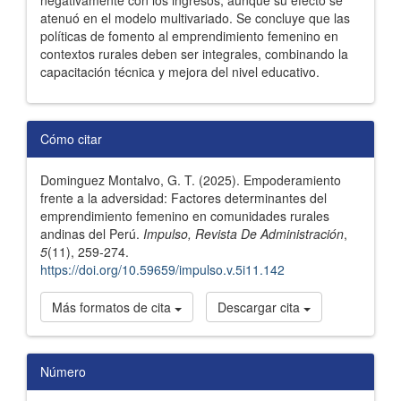
negativamente con los ingresos, aunque su efecto se
atenuó en el modelo multivariado. Se concluye que las
políticas de fomento al emprendimiento femenino en
contextos rurales deben ser integrales, combinando la
capacitación técnica y mejora del nivel educativo.
Detalles
Cómo citar
del
Dominguez Montalvo, G. T. (2025). Empoderamiento
artículo
frente a la adversidad: Factores determinantes del
emprendimiento femenino en comunidades rurales
andinas del Perú.
Impulso, Revista De Administración
,
5
(11), 259-274.
https://doi.org/10.59659/impulso.v.5i11.142
Más formatos de cita
Descargar cita
Número