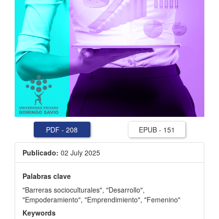
PDF
-
208
EPUB
-
151
Publicado:
02 July 2025
Palabras clave
"Barreras socioculturales"
,
"Desarrollo"
,
"Empoderamiento"
,
"Emprendimiento"
,
"Femenino"
Keywords